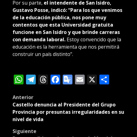
Por su parte,
el intendente de San Isidro,
Gustavo Posse, indicó: “Para los que venimos
de la educación pública, nos pone muy
contentos que esta Universidad gratuita
funcione en San Isidro y que brinde carreras
con demanda laboral.
Estoy convencido que la
educación es la herramienta que nos permitirá
construir un país distinto”.
WhatsApp
Telegram
Threads
Facebook
Google
Email
X
Compa
Translate
Post
Anterior
Castello denuncia al Presidente del Grupo
navigation
Provincia por presuntas irregularidades en su
nivel de vida
Siguiente