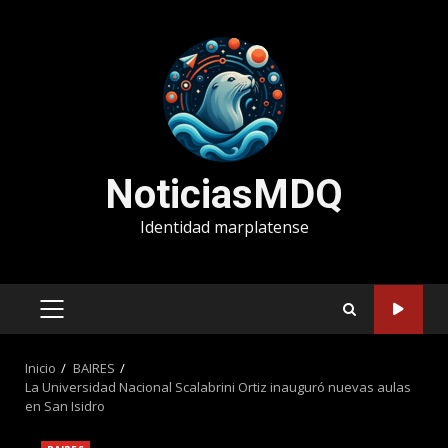
Saltar
al
contenido
NoticiasMDQ
Identidad marplatense
MENÚ
PRINCIPAL
Inicio
BAIRES
La Universidad Nacional Scalabrini Ortiz inauguró nuevas aulas
en San Isidro