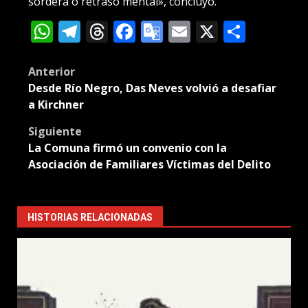
sordera o retraso mental», concluyó.
WhatsApp
Telegram
Threads
Facebook
Google
Email
X
Compa
Translate
Post
Anterior
Desde Río Negro, Das Neves volvió a desafiar
navigation
a Kirchner
Siguiente
La Comuna firmó un convenio con la
Asociación de Familiares Víctimas del Delito
HISTORIAS RELACIONADAS