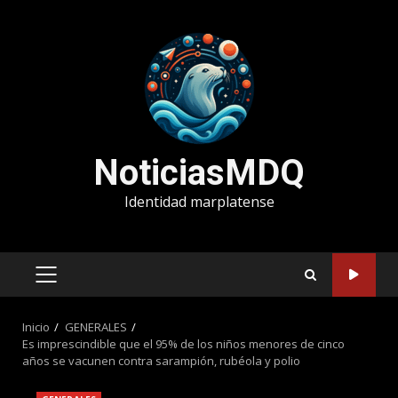
Saltar
al
contenido
NoticiasMDQ
Identidad marplatense
MENÚ
PRINCIPAL
Inicio
GENERALES
Es imprescindible que el 95% de los niños menores de cinco
años se vacunen contra sarampión, rubéola y polio