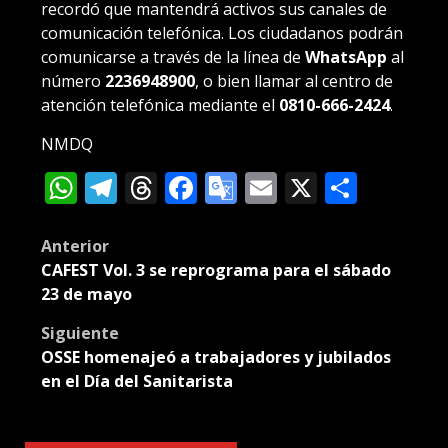
recordó que mantendrá activos sus canales de
comunicación telefónica. Los ciudadanos podrán
comunicarse a través de la línea de
WhatsApp
al
número
2236948900
, o bien llamar al centro de
atención telefónica mediante el
0810-666-2424
.
NMDQ
WhatsApp
Telegram
Threads
Facebook
Google
Email
X
Compa
Translate
Post
Anterior
CAFEST Vol. 3 se reprograma para el sábado
navigation
23 de mayo
Siguiente
OSSE homenajeó a trabajadores y jubilados
en el Día del Sanitarista