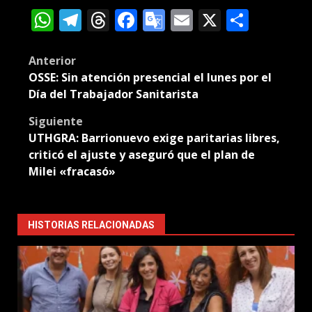
WhatsApp
Telegram
Threads
Facebook
Google
Email
X
Compa
Translate
Post
Anterior
OSSE: Sin atención presencial el lunes por el
navigation
Día del Trabajador Sanitarista
Siguiente
UTHGRA: Barrionuevo exige paritarias libres,
criticó el ajuste y aseguró que el plan de
Milei «fracasó»
HISTORIAS RELACIONADAS