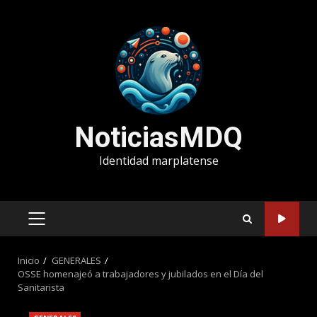
Saltar
al
contenido
NoticiasMDQ
Identidad marplatense
MENÚ
PRINCIPAL
Inicio
GENERALES
OSSE homenajeó a trabajadores y jubilados en el Día del
Sanitarista