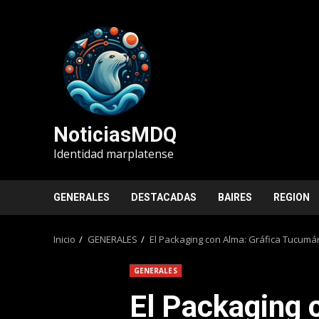
Saltar
al
contenido
NoticiasMDQ
Identidad marplatense
GENERALES
DESTACADAS
BAIRES
REGION
Inicio
GENERALES
El Packaging con Alma: Gráfica Tucumá
GENERALES
El Packaging 