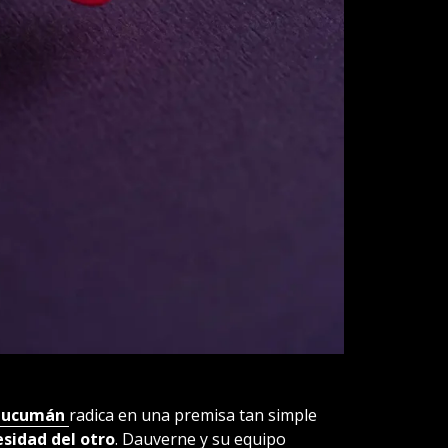
Tucumán
radica en una premisa tan simple
sidad del otro
. Dauverne y su equipo