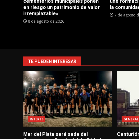
cementerios municipales ponen
une formaci
en riesgo un patrimonio de valor
la comunida
irremplazable»
7 de agosto 
8 de agosto de 2026
TE PUEDEN INTERESAR
INTERES
GENERAL
Mar del Plata será sede del
Centurión