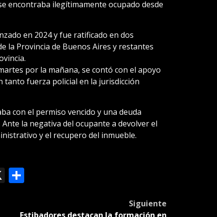
 se encontraba ilegítimamente ocupado desde
nzado en 2024 y fue ratificado en dos
de la Provincia de Buenos Aires y restantes
ovincia.
 martes por la mañana, se contó con el apoyo
tanto fuerza policial en la jurisdicción
laba con el permiso vencido y una deuda
 Ante la negativa del ocupante a devolver el
nistrativo y el recupero del inmueble.
ok
le
mail
X
Compartir
slate
Siguiente
Estibadores destacan la formación en