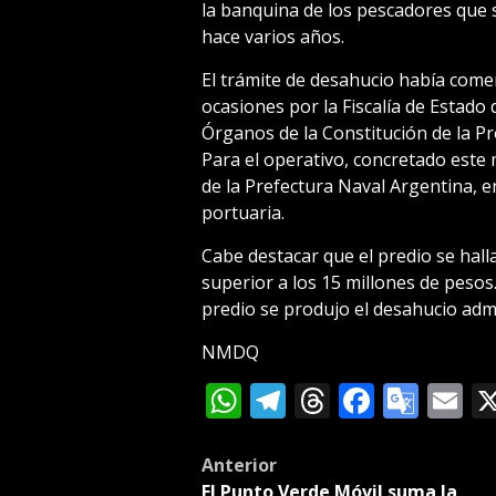
la banquina de los pescadores que
hace varios años.
El trámite de desahucio había come
ocasiones por la Fiscalía de Estado 
Órganos de la Constitución de la Pr
Para el operativo, concretado este
de la Prefectura Naval Argentina, en 
portuaria.
Cabe destacar que el predio se hal
superior a los 15 millones de pesos.
predio se produjo el desahucio admi
NMDQ
WhatsApp
Telegram
Threads
Facebo
Goog
E
Tran
Post
Anterior
El Punto Verde Móvil suma la