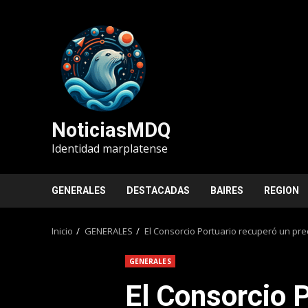
Saltar
al
contenido
NoticiasMDQ
Identidad marplatense
GENERALES
DESTACADAS
BAIRES
REGION
Inicio
GENERALES
El Consorcio Portuario recuperó un pre
GENERALES
El Consorcio 