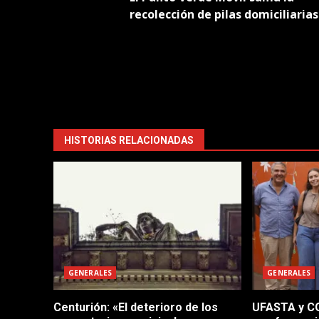
navigation
recolección de pilas domiciliarias
HISTORIAS RELACIONADAS
GENERALES
GENERALES
Centurión: «El deterioro de los
UFASTA y CO