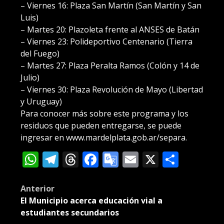
– Viernes 16: Plaza San Martín (San Martín y San
Luis)
– Martes 20: Plazoleta frente al ANSES de Batán
– Viernes 23: Polideportivo Centenario (Tierra
del Fuego)
– Martes 27: Plaza Peralta Ramos (Colón y 14 de
Julio)
– Viernes 30: Plaza Revolución de Mayo (Libertad
y Uruguay)
Para conocer más sobre este programa y los
residuos que pueden entregarse, se puede
ingresar en www.mardelplata.gob.ar/separa.
WhatsApp
Telegram
Threads
Facebook
Google
Email
X
Compa
Translate
Post
Anterior
El Municipio acerca educación vial a
navigation
estudiantes secundarios