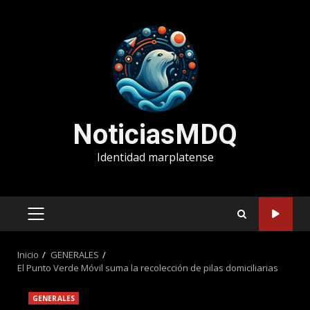
Saltar
al
contenido
NoticiasMDQ
Identidad marplatense
MENÚ
PRINCIPAL
Inicio
GENERALES
El Punto Verde Móvil suma la recolección de pilas domiciliarias
GENERALES