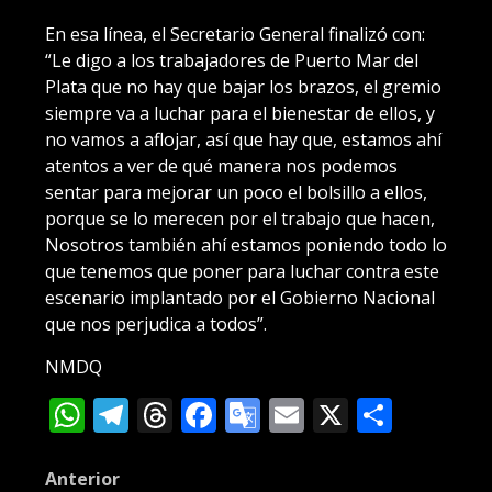
En esa línea, el Secretario General finalizó con:
“Le digo a los trabajadores de Puerto Mar del
Plata que no hay que bajar los brazos, el gremio
siempre va a luchar para el bienestar de ellos, y
no vamos a aflojar, así que hay que, estamos ahí
atentos a ver de qué manera nos podemos
sentar para mejorar un poco el bolsillo a ellos,
porque se lo merecen por el trabajo que hacen,
Nosotros también ahí estamos poniendo todo lo
que tenemos que poner para luchar contra este
escenario implantado por el Gobierno Nacional
que nos perjudica a todos”.
NMDQ
WhatsApp
Telegram
Threads
Facebook
Google
Email
X
Compa
Translate
Post
Anterior