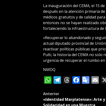
La inauguración del CEMA, el 15 de
después en la atención primaria de 
médicos gratuitos y de calidad para
entonces no se hayan realizado ob
fortaleciendo la infraestructura de l
«Recuperar lo abandonado y seguir 
actual diputado provincial de Unión p
reactivar políticas públicas que pri
Pulti, la historia del CEMA no solo 
urgencia de recuperar el rumbo en 
NMDQ
WhatsApp
Telegram
Threads
Facebo
Goog
E
Tran
Post
Anterior
«Identidad Marplatense»: Arte y
navigation
Solidaridad en una Muestra