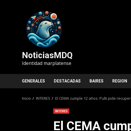
Saltar
al
contenido
NoticiasMDQ
Identidad marplatense
GENERALES
DESTACADAS
BAIRES
REGION
Inicio
INTERES
El CEMA cumple 12 años: Pulti pide recup
INTERES
El CEMA cumpl