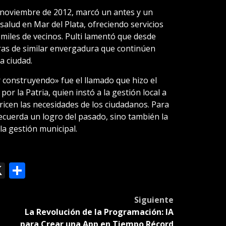
 noviembre de 2012, marcó un antes y un
salud en Mar del Plata, ofreciendo servicios
 miles de vecinos. Pulti lamentó que desde
ras de similar envergadura que continúen
a ciudad.
construyendo» fue el llamado que hizo el
or la Patria, quien instó a la gestión local a
oricen las necesidades de los ciudadanos. Para
recuerda un logro del pasado, sino también la
la gestión municipal.
ok
le
mail
X
Compartir
slate
Siguiente
La Revolución de la Programación: IA
para Crear una App en Tiempo Récord