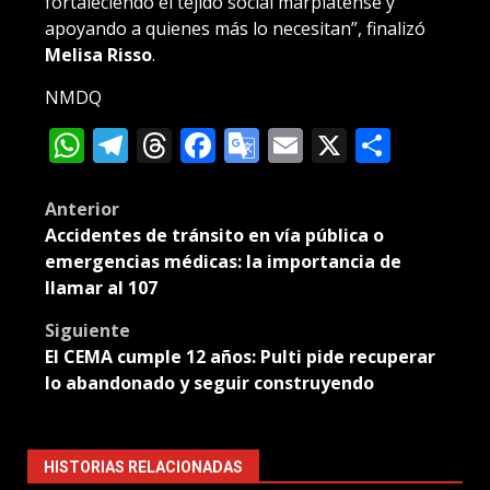
fortaleciendo el tejido social marplatense y
apoyando a quienes más lo necesitan”, finalizó
Melisa Risso
.
NMDQ
WhatsApp
Telegram
Threads
Facebook
Google
Email
X
Compa
Translate
Post
Anterior
Accidentes de tránsito en vía pública o
navigation
emergencias médicas: la importancia de
llamar al 107
Siguiente
El CEMA cumple 12 años: Pulti pide recuperar
lo abandonado y seguir construyendo
HISTORIAS RELACIONADAS