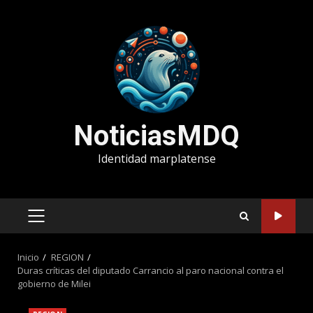
Saltar
al
contenido
NoticiasMDQ
Identidad marplatense
MENÚ
PRINCIPAL
Inicio
REGION
Duras críticas del diputado Carrancio al paro nacional contra el
gobierno de Milei