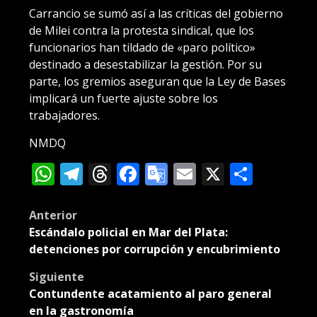
Carrancio se sumó así a las críticas del gobierno
de Milei contra la protesta sindical, que los
funcionarios han tildado de «paro político»
destinado a desestabilizar la gestión. Por su
parte, los gremios aseguran que la Ley de Bases
implicará un fuerte ajuste sobre los
trabajadores.
NMDQ
WhatsApp
Telegram
Threads
Facebook
Google
Email
X
Compa
Translate
Post
Anterior
Escándalo policial en Mar del Plata:
navigation
detenciones por corrupción y encubrimiento
Siguiente
Contundente acatamiento al paro general
en la gastronomía