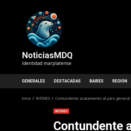
Saltar
al
contenido
NoticiasMDQ
Identidad marplatense
GENERALES
DESTACADAS
BAIRES
REGION
Inicio
INTERES
Contundente acatamiento al paro general 
INTERES
Contundente a