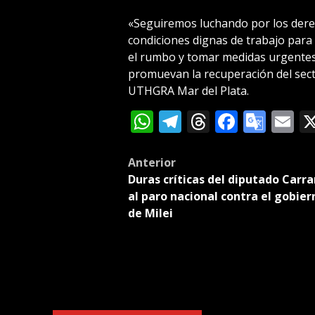
«Seguiremos luchando por los derec
condiciones dignas de trabajo para
el rumbo y tomar medidas urgentes
promuevan la recuperación del sect
UTHGRA Mar del Plata.
WhatsApp
Telegram
Threads
Facebo
Goog
E
Tran
Post
Anterior
Duras críticas del diputado Carra
navigation
al paro nacional contra el gobier
de Milei