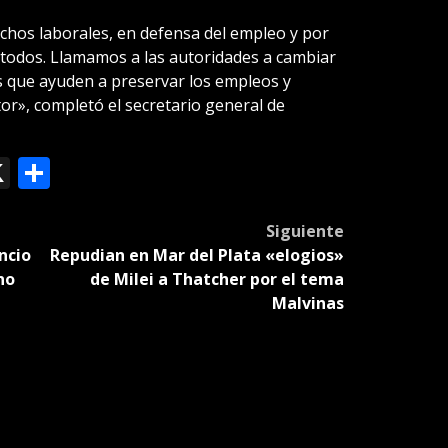
hos laborales, en defensa del empleo y por
 todos. Llamamos a las autoridades a cambiar
 que ayuden a preservar los empleos y
or», completó el secretario general de
ok
le
mail
X
Compartir
slate
Siguiente
ncio
Repudian en Mar del Plata «elogios»
no
de Milei a Thatcher por el tema
Malvinas