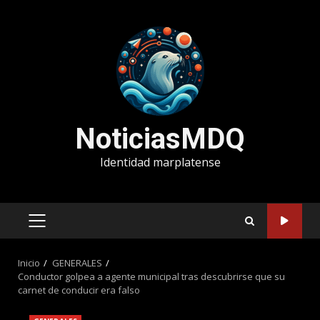
Saltar
al
contenido
NoticiasMDQ
Identidad marplatense
MENÚ
PRINCIPAL
Inicio
GENERALES
Conductor golpea a agente municipal tras descubrirse que su
carnet de conducir era falso