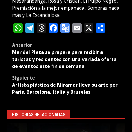
Masarandanga, Rosa y Cristián, El Pulpo Negro,
Premiación a la mejor empanada,. Sombras nada
más y La Escandalosa.
WhatsApp
Telegram
Threads
Facebook
Google
Email
X
Compa
Translate
Post
Anterior
Mar del Plata se prepara para recibir a
navigation
turistas y residentes con una variada oferta
de eventos este fin de semana
Siguiente
Artista plástica de Miramar lleva su arte por
París, Barcelona, Italia y Bruselas
HISTORIAS RELACIONADAS