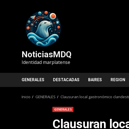
Saltar
al
contenido
NoticiasMDQ
Identidad marplatense
GENERALES
DESTACADAS
BAIRES
REGION
Inicio
GENERALES
Clausuran local gastronómico clandesti
GENERALES
Clausuran loc