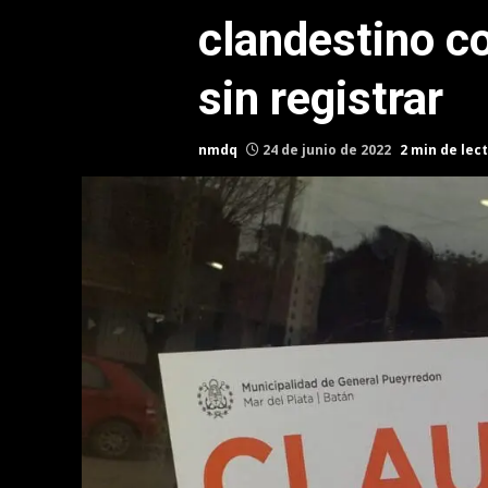
clandestino c
sin registrar
nmdq
24 de junio de 2022
2 min de lec