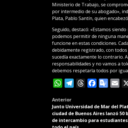
Ministerio de Trabajo, se comprome
por intermedio de su abogado», ind
Plata, Pablo Santín, quien encabezó
Seguido, destacó: «Estamos siendo i
podemos permitir de ninguna man
funcione en estas condiciones. Cad
debidamente registrado, con todos 
sucedía exactamente lo contrario. A
responsabilidades y no vamos a tole
debemos respetarla todos por igual
WhatsApp
Telegram
Threads
Facebo
Goog
E
Tran
Post
Anterior
Junto Universidad de Mar del Plat
navigation
ciudad de Buenos Aires lanzó 50 
de intercambio para estudiantes
todo el país