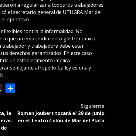
tieron a regularizar a todos los trabajadores
icó el secretario general de UTHGRA Mar del
 el operativo.
nflexibles contra la informalidad. No
era que un emprendimiento gastronómico
a trabajador y trabajadora debe estar
sus derechos garantizados. En este caso
brir un establecimiento implica
rar semejante atropello. La ley es una y
».
ok
le
mail
X
Compartir
slate
Siguiente
a, la
Roman Joubert tocará el 29 de junio
becas
en el Teatro Colón de Mar del Plata
 de