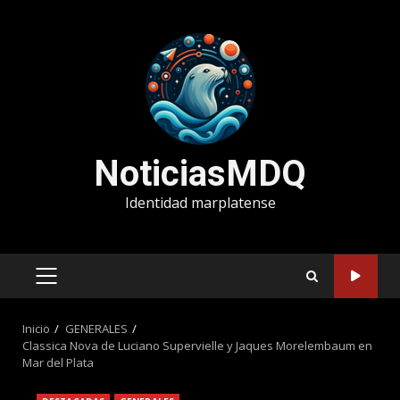
Saltar
al
contenido
NoticiasMDQ
Identidad marplatense
MENÚ
PRINCIPAL
Inicio
GENERALES
Classica Nova de Luciano Supervielle y Jaques Morelembaum en
Mar del Plata