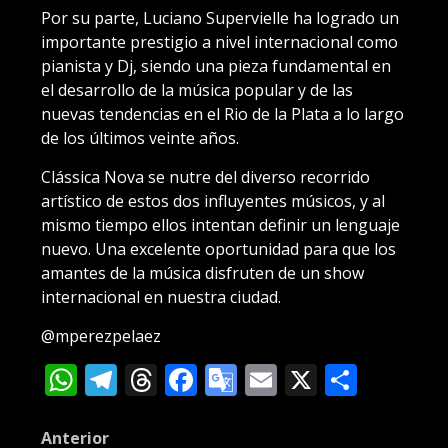
Por su parte, Luciano Supervielle ha logrado un
importante prestigio a nivel internacional como
pianista y Dj, siendo una pieza fundamental en
el desarrollo de la música popular y de las
nuevas tendencias en el Rio de la Plata a lo largo
de los últimos veinte años.
Clássica Nova se nutre del diverso recorrido
artístico de estos dos influyentes músicos, y al
mismo tiempo ellos intentan definir un lenguaje
nuevo. Una excelente oportunidad para que los
amantes de la música disfruten de un show
internacional en nuestra ciudad.
@mperezpelaez
WhatsApp
Telegram
Threads
Facebook
Google
Email
X
Compa
Translate
Post
Anterior