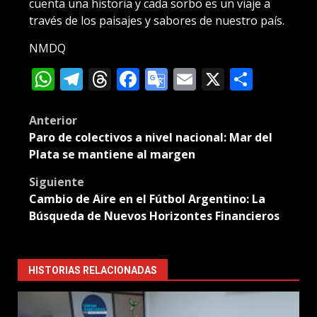
cuenta una historia y cada sorbo es un viaje a
través de los paisajes y sabores de nuestro país.
NMDQ
WhatsApp
Telegram
Threads
Facebook
Google
Email
X
Compa
Translate
Post
Anterior
Paro de colectivos a nivel nacional: Mar del
navigation
Plata se mantiene al margen
Siguiente
Cambio de Aire en el Fútbol Argentino: La
Búsqueda de Nuevos Horizontes Financieros
HISTORIAS RELACIONADAS