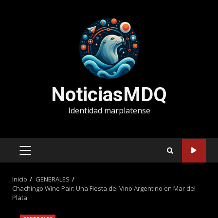
Saltar
al
contenido
NoticiasMDQ
Identidad marplatense
MENÚ
PRINCIPAL
Inicio
GENERALES
Chachingo Wine Pair: Una Fiesta del Vino Argentino en Mar del
Plata