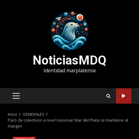
Saltar
al
contenido
NoticiasMDQ
Identidad marplatense
MENÚ
PRINCIPAL
Inicio
GENERALES
Paro de colectivos a nivel nacional: Mar del Plata se mantiene al
margen