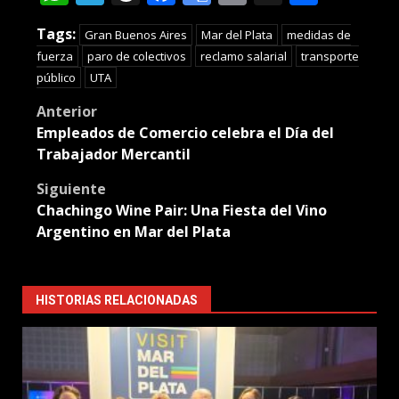
Translate
Tags:
Gran Buenos Aires
Mar del Plata
medidas de
fuerza
paro de colectivos
reclamo salarial
transporte
público
UTA
Post
Anterior
Empleados de Comercio celebra el Día del
navigation
Trabajador Mercantil
Siguiente
Chachingo Wine Pair: Una Fiesta del Vino
Argentino en Mar del Plata
HISTORIAS RELACIONADAS