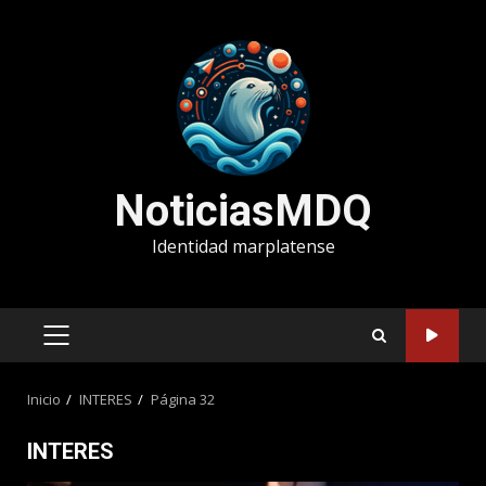
Saltar
al
contenido
NoticiasMDQ
Identidad marplatense
MENÚ
PRINCIPAL
Inicio
INTERES
Página 32
INTERES