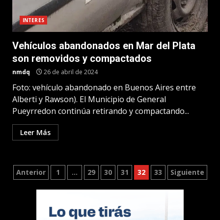
INTERES
Vehículos abandonados en Mar del Plata
son removidos y compactados
nmdq
26 de abril de 2024
Foto: vehículo abandonado en Buenos Aires entre
Alberti y Rawson). El Municipio de General
Pueyrredon continúa retirando y compactando...
Leer Más
Paginación
Anterior
1
…
29
30
31
32
33
Siguiente
de
entradas