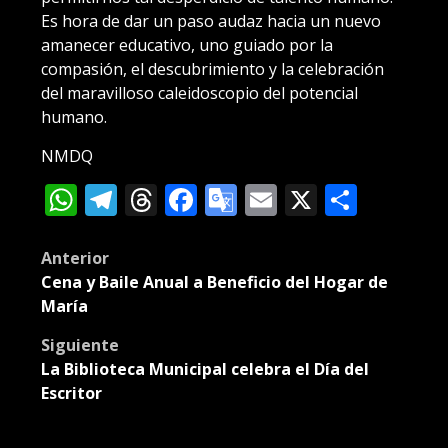
Es hora de dar un paso audaz hacia un nuevo
amanecer educativo, uno guiado por la
compasión, el descubrimiento y la celebración
del maravilloso caleidoscopio del potencial
humano.
NMDQ
WhatsApp
Telegram
Threads
Facebook
Google
Email
X
Compa
Translate
Post
Anterior
Cena y Baile Anual a Beneficio del Hogar de
navigation
María
Siguiente
La Biblioteca Municipal celebra el Día del
Escritor