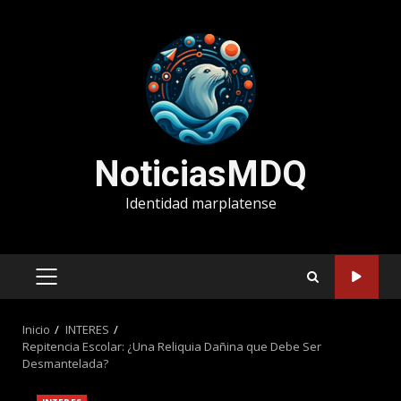
Saltar
al
contenido
NoticiasMDQ
Identidad marplatense
MENÚ
PRINCIPAL
Inicio
INTERES
Repitencia Escolar: ¿Una Reliquia Dañina que Debe Ser
Desmantelada?