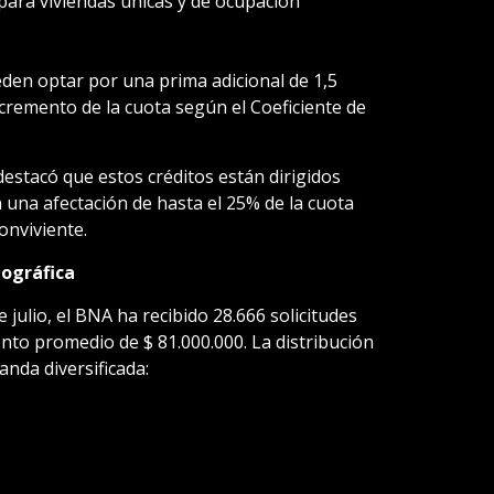
para viviendas únicas y de ocupación
eden optar por una prima adicional de 1,5
ncremento de la cuota según el Coeficiente de
destacó que estos créditos están dirigidos
n una afectación de hasta el 25% de la cuota
onviviente.
eográfica
julio, el BNA ha recibido 28.666 solicitudes
nto promedio de $ 81.000.000. La distribución
anda diversificada: