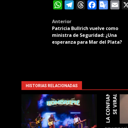
WhatsApp
Telegram
Threads
Facebo
Goog
E
Tran
Post
Anterior
Patricia Bullrich vuelve como
navigation
ministra de Seguridad: ¿Una
esperanza para Mar del Plata?
HISTORIAS RELACIONADAS