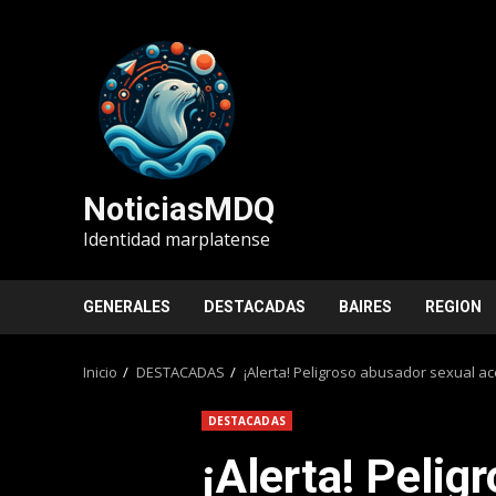
Saltar
al
contenido
NoticiasMDQ
Identidad marplatense
GENERALES
DESTACADAS
BAIRES
REGION
Inicio
DESTACADAS
¡Alerta! Peligroso abusador sexual a
DESTACADAS
¡Alerta! Pelig