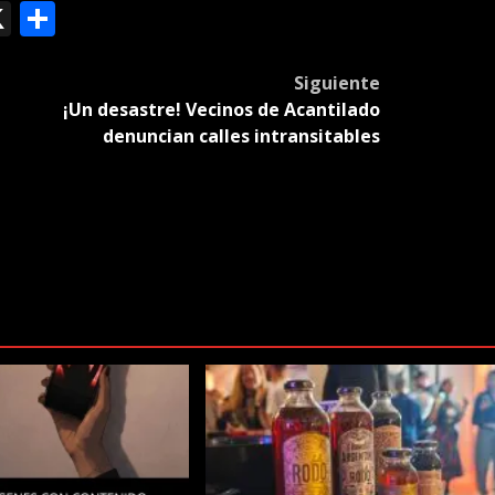
ok
le
mail
X
Compartir
slate
Siguiente
¡Un desastre! Vecinos de Acantilado
denuncian calles intransitables