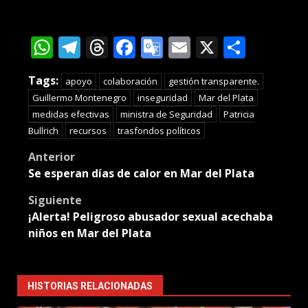
WhatsApp
Telegram
Threads
Facebook
Google
Email
X
Compa
Translate
Tags:
apoyo
colaboración
gestión transparente.
Guillermo Montenegro
inseguridad
Mar del Plata
medidas efectivas
ministra de Seguridad
Patricia
Bullrich
recursos
trasfondos políticos
Post
Anterior
Se esperan días de calor en Mar del Plata
navigation
Siguiente
¡Alerta! Peligroso abusador sexual acechaba
niños en Mar del Plata
HISTORIAS RELACIONADAS