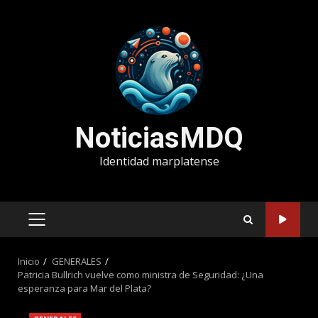
Saltar
al
contenido
NoticiasMDQ
Identidad marplatense
MENÚ
PRINCIPAL
Inicio
GENERALES
Patricia Bullrich vuelve como ministra de Seguridad: ¿Una
esperanza para Mar del Plata?