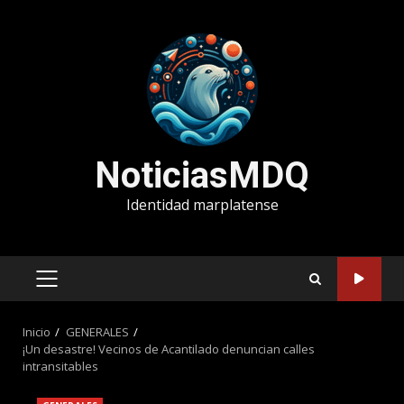
Saltar
al
contenido
NoticiasMDQ
Identidad marplatense
MENÚ
PRINCIPAL
Inicio
GENERALES
¡Un desastre! Vecinos de Acantilado denuncian calles
intransitables