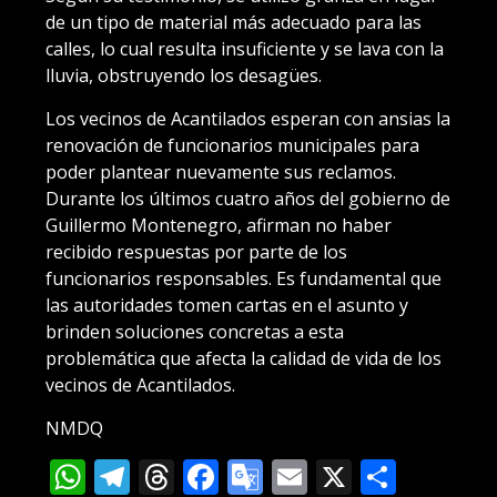
de un tipo de material más adecuado para las
calles, lo cual resulta insuficiente y se lava con la
lluvia, obstruyendo los desagües.
Los vecinos de Acantilados esperan con ansias la
renovación de funcionarios municipales para
poder plantear nuevamente sus reclamos.
Durante los últimos cuatro años del gobierno de
Guillermo Montenegro, afirman no haber
recibido respuestas por parte de los
funcionarios responsables. Es fundamental que
las autoridades tomen cartas en el asunto y
brinden soluciones concretas a esta
problemática que afecta la calidad de vida de los
vecinos de Acantilados.
NMDQ
WhatsApp
Telegram
Threads
Facebook
Google
Email
X
Compa