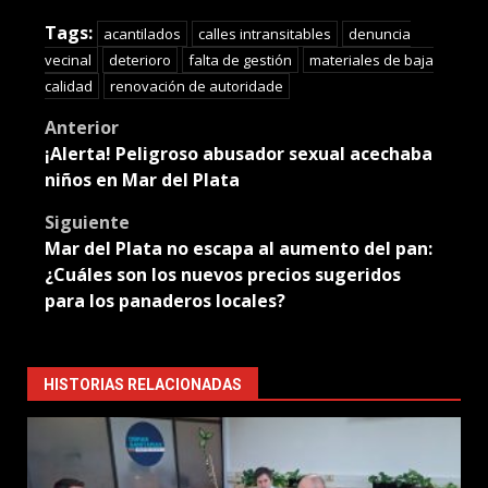
Translate
Tags:
acantilados
calles intransitables
denuncia
vecinal
deterioro
falta de gestión
materiales de baja
calidad
renovación de autoridade
Post
Anterior
¡Alerta! Peligroso abusador sexual acechaba
navigation
niños en Mar del Plata
Siguiente
Mar del Plata no escapa al aumento del pan:
¿Cuáles son los nuevos precios sugeridos
para los panaderos locales?
HISTORIAS RELACIONADAS