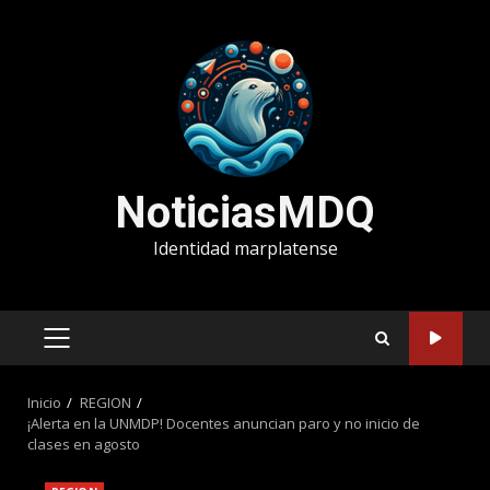
Saltar
al
contenido
NoticiasMDQ
Identidad marplatense
MENÚ
PRINCIPAL
Inicio
REGION
¡Alerta en la UNMDP! Docentes anuncian paro y no inicio de
clases en agosto