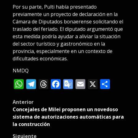
Por su parte, Pulti había presentado
previamente un proyecto de declaración en la
Cámara de Diputados bonaerense solicitando el
traslado del feriado. El diputado argumentó que
esta medida podría ayudar a aliviar la situación
del sector turístico y gastronómico en la
provincia, especialmente en un contexto de
dificultades económicas.
NMDQ
WhatsApp
Telegram
Threads
Facebook
Google
Email
X
Compa
Translate
Post
Anterior
Concejales de Milei proponen un novedoso
navigation
sistema de autorizaciones automáticas para
la construcción
Siguiente