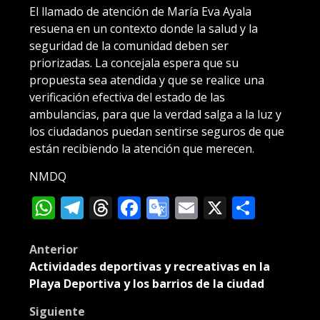
El llamado de atención de María Eva Ayala
resuena en un contexto donde la salud y la
seguridad de la comunidad deben ser
priorizadas. La concejala espera que su
propuesta sea atendida y que se realice una
verificación efectiva del estado de las
ambulancias, para que la verdad salga a la luz y
los ciudadanos puedan sentirse seguros de que
están recibiendo la atención que merecen.
NMDQ
WhatsApp
Telegram
Threads
Facebook
Google
Email
X
Compa
Translate
Post
Anterior
Actividades deportivas y recreativas en la
navigation
Playa Deportiva y los barrios de la ciudad
Siguiente