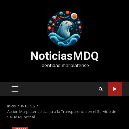
Saltar
al
contenido
NoticiasMDQ
Identidad marplatense
MENÚ
PRINCIPAL
Inicio
INTERES
Acción Marplatense Llama a la Transparencia en el Servicio de
Salud Municipal