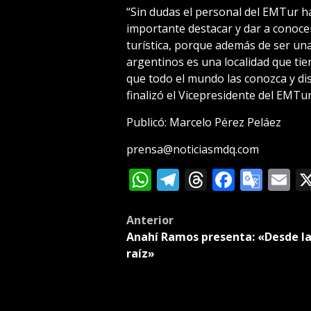
“Sin dudas el personal del EMTur h
importante destacar y dar a conoce
turística, porque además de ser una
argentinos es una localidad que ti
que todo el mundo las conozca y dis
finalizó el Vicepresidente del EMTur
Publicó: Marcelo Pérez Peláez
prensa@noticiasmdq.com
WhatsApp
Telegram
Threads
Facebo
Goog
E
Tran
Post
Anterior
Anahí Ramos presenta: «Desde l
navigation
raíz»