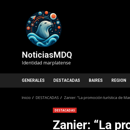
Saltar
al
contenido
NoticiasMDQ
Identidad marplatense
GENERALES
DESTACADAS
BAIRES
REGION
Inicio
DESTACADAS
Zanier: “La promoción turística de Ma
DESTACADAS
Zanier: “La pr