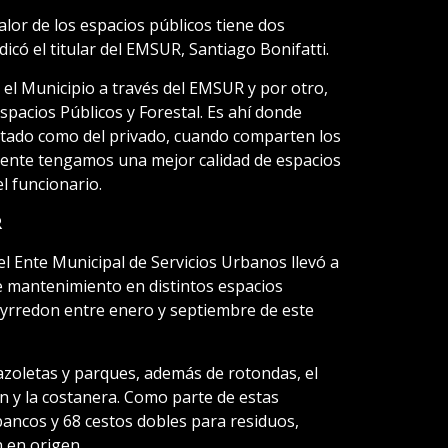
alor de los espacios públicos tiene dos
icó el titular del EMSUR, Santiago Bonifatti.
a el Municipio a través del EMSUR y por otro,
pacios Públicos y Forestal. Es ahí donde
stado como del privado, cuando comparten los
mente tengamos una mejor calidad de espacios
l funcionario.
R
el Ente Municipal de Servicios Urbanos llevó a
e mantenimiento en distintos espacios
eyrredon entre enero y septiembre de este
azoletas y parques, además de rotondas, el
n y la costanera. Como parte de estas
bancos y 68 cestos dobles para residuos,
n en origen.