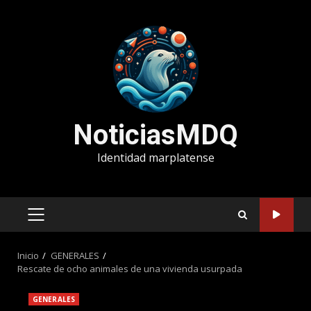
Saltar
al
contenido
NoticiasMDQ
Identidad marplatense
MENÚ
PRINCIPAL
Inicio
GENERALES
Rescate de ocho animales de una vivienda usurpada
GENERALES