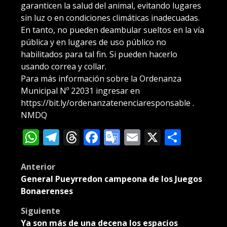
garanticen la salud del animal, evitando lugares
sin luz o en condiciones climáticas inadecuadas.
En tanto, no pueden deambular sueltos en la vía
pública y en lugares de uso público no
habilitados para tal fin. Si pueden hacerlo
usando correa y collar.
Para más información sobre la Ordenanza
Municipal Nº 22031 ingresar en
https://bit.ly/ordenanzatenenciaresponsable .
NMDQ
WhatsApp
Telegram
Threads
Facebook
Google
Email
X
Compa
Translate
Post
Anterior
General Pueyrredon campeona de los Juegos
navigation
Bonaerenses
Siguiente
Ya son más de una decena los espacios