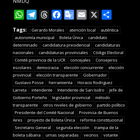
NMDQ
WhatsApp
Telegram
Threads
Facebook
Google
Email
X
Compa
Translate
Tags:
: Gerardo Morales
atención local
auténtica
autonomía municipal
Boleta Única
candidato
determinado
candidatura presidencial
candidaturas
nacionales
candidaturas provinciales
Código Electoral
Comité provincia de la UCR
concejales
Consejeros
escolares
democracia
elección concurrente
elección
provincial
elección transparente
Gobernador
Gustavo Posse
herramienta
Horacio Rodriguez
Larreta
intendente
Intendente de San Isidro
Jefe de
Gobierno Porteño
legislador provincial
método
transparente
otros niveles de gobierno
partido político
Presidente del Comité Nacional
Provincia de Buenos
Aires
proyecto de Boleta Única
reforma constitucional
Secretario General
segunda elección
trampa de la
boleta sábana
urnas separadas
vecinos
votante