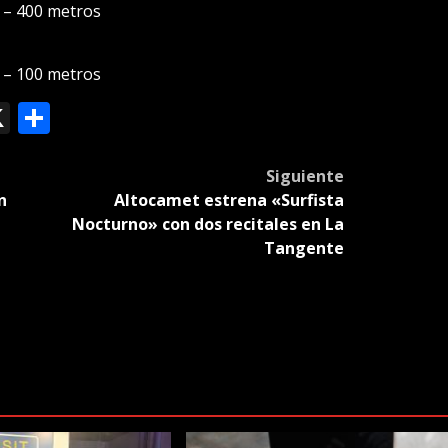
) – 400 metros
) – 100 metros
ok
le
mail
X
Compartir
slate
Siguiente
n
Altocamet estrena «Surfista
Nocturno» con dos recitales en La
Tangente