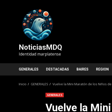
Saltar
al
contenido
NoticiasMDQ
Identidad marplatense
GENERALES
DESTACADAS
BAIRES
REGION
Inicio
GENERALES
Vuelve la Mini Maratón de los Niños d
GENERALES
Vuelve la Mini