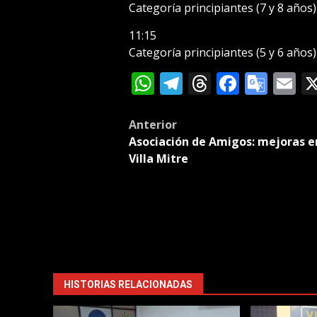
Categoría principiantes (7 y 8 años
11:15
Categoría principiantes (5 y 6 años
WhatsApp
Telegram
Threads
Facebo
Goog
E
Tran
Post
Anterior
Asociación de Amigos: mejoras e
navigation
Villa Mitre
HISTORIAS RELACIONADAS