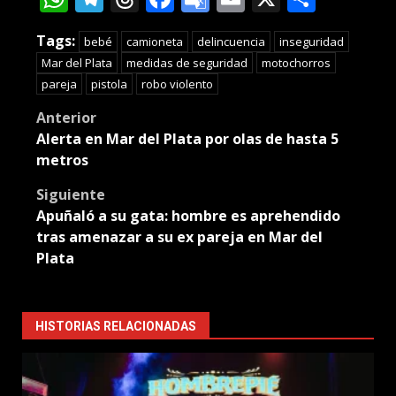
Translate
Tags:
bebé
camioneta
delincuencia
inseguridad
Mar del Plata
medidas de seguridad
motochorros
pareja
pistola
robo violento
Post
Anterior
Alerta en Mar del Plata por olas de hasta 5
navigation
metros
Siguiente
Apuñaló a su gata: hombre es aprehendido
tras amenazar a su ex pareja en Mar del
Plata
HISTORIAS RELACIONADAS