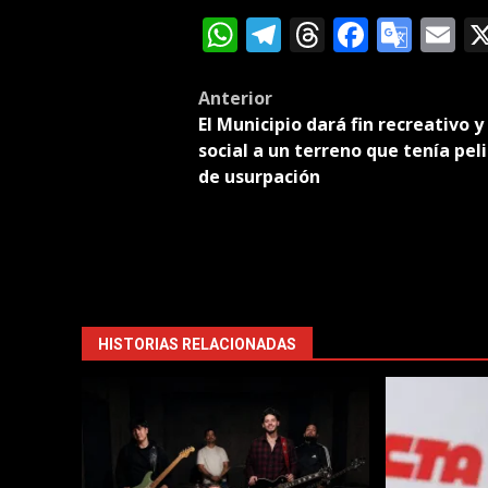
WhatsApp
Telegram
Threads
Facebo
Goog
E
Tran
Post
Anterior
El Municipio dará fin recreativo y
navigation
social a un terreno que tenía pel
de usurpación
HISTORIAS RELACIONADAS