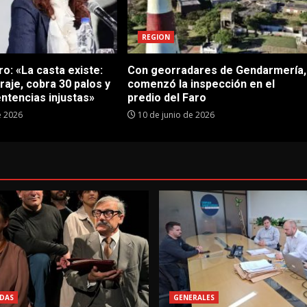
REGION
o: «La casta existe:
Con georradares de Gendarmería,
traje, cobra 30 palos y
comenzó la inspección en el
ntencias injustas»
predio del Faro
e 2026
10 de junio de 2026
DAS
GENERALES