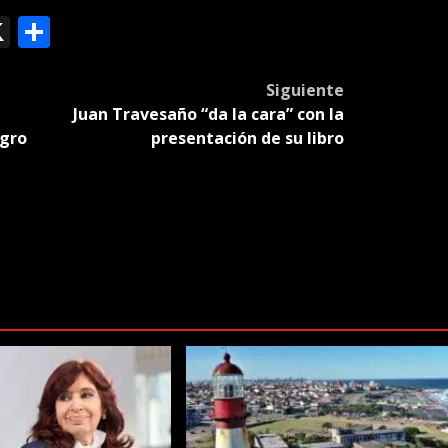
ok
le
mail
X
Compartir
slate
Siguiente
Juan Travesaño “da la cara” con la
igro
presentación de su libro