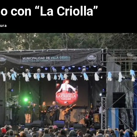
 con “La Criolla”
tura