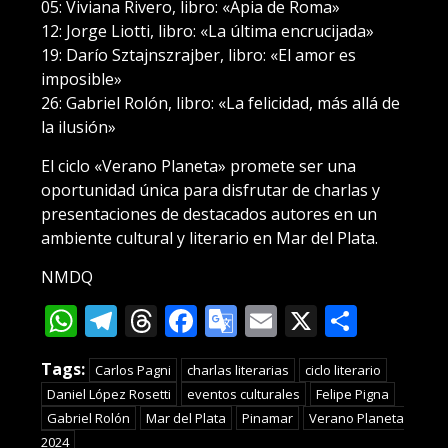
05: Viviana Rivero, libro: «Apia de Roma»
12: Jorge Liotti, libro: «La última encrucijada»
19: Darío Sztajnszrajber, libro: «El amor es
imposible»
26: Gabriel Rolón, libro: «La felicidad, más allá de
la ilusión»
El ciclo «Verano Planeta» promete ser una
oportunidad única para disfrutar de charlas y
presentaciones de destacados autores en un
ambiente cultural y literario en Mar del Plata.
NMDQ
WhatsApp
Telegram
Threads
Facebook
Google
Email
X
Compa
Translate
Tags:
Carlos Pagni
charlas literarias
ciclo literario
Daniel López Rosetti
eventos culturales
Felipe Pigna
Gabriel Rolón
Mar del Plata
Pinamar
Verano Planeta
2024