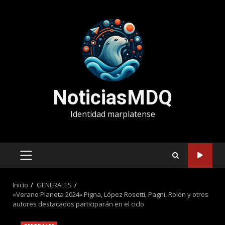
Saltar
al
contenido
NoticiasMDQ
Identidad marplatense
MENÚ
PRINCIPAL
Inicio
GENERALES
«Verano Planeta 2024» Pigna, López Rosetti, Pagni, Rolón y otros
autores destacados participarán en el ciclo