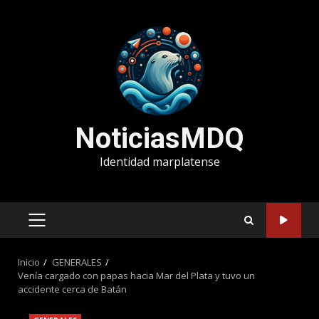
Saltar
al
contenido
NoticiasMDQ
Identidad marplatense
MENÚ
PRINCIPAL
Inicio
GENERALES
Venía cargado con papas hacia Mar del Plata y tuvo un
accidente cerca de Batán