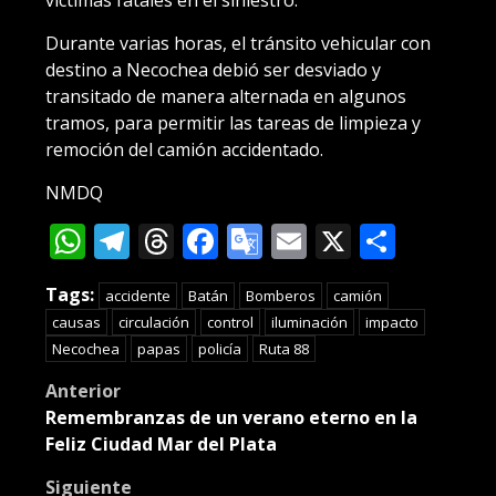
Durante varias horas, el tránsito vehicular con
destino a Necochea debió ser desviado y
transitado de manera alternada en algunos
tramos, para permitir las tareas de limpieza y
remoción del camión accidentado.
NMDQ
WhatsApp
Telegram
Threads
Facebook
Google
Email
X
Compa
Translate
Tags:
accidente
Batán
Bomberos
camión
causas
circulación
control
iluminación
impacto
Necochea
papas
policía
Ruta 88
Post
Anterior
Remembranzas de un verano eterno en la
navigation
Feliz Ciudad Mar del Plata
Siguiente