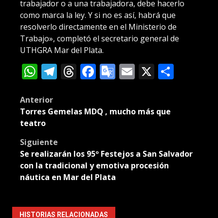
trabajador o a una trabajadora, debe hacerlo
como marca la ley. Y si no es así, habrá que
resolverlo directamente en el Ministerio de
Trabajo», completó el secretario general de
UTHGRA Mar del Plata.
WhatsApp
Telegram
Threads
Facebook
Google
Email
X
Compa
Translate
Post
Anterior
Torres Gemelas MDQ , mucho más que
navigation
teatro
Siguiente
Se realizarán los 95º Festejos a San Salvador
con la tradicional y emotiva procesión
náutica en Mar del Plata
HISTORIAS RELACIONADAS