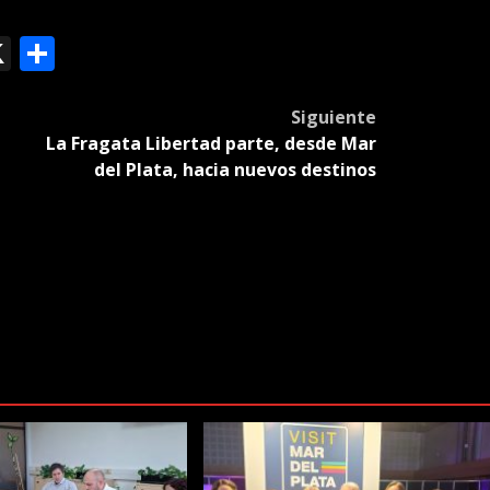
ok
le
mail
X
Compartir
slate
Siguiente
La Fragata Libertad parte, desde Mar
del Plata, hacia nuevos destinos