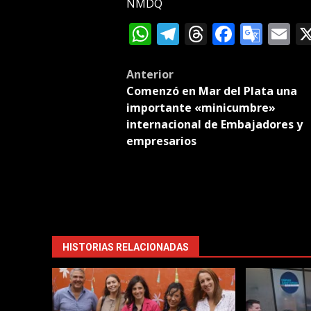
NMDQ
WhatsApp
Telegram
Threads
Facebo
Goog
E
Tran
Post
Anterior
Comenzó en Mar del Plata una
navigation
importante «minicumbre»
internacional de Embajadores y
empresarios
HISTORIAS RELACIONADAS