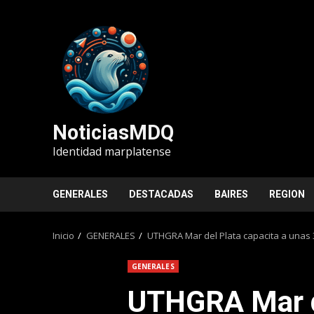
Saltar
al
contenido
NoticiasMDQ
Identidad marplatense
GENERALES
DESTACADAS
BAIRES
REGION
Inicio
GENERALES
UTHGRA Mar del Plata capacita a unas 
GENERALES
UTHGRA Mar de