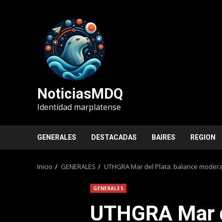
Saltar
al
contenido
NoticiasMDQ
Identidad marplatense
GENERALES
DESTACADAS
BAIRES
REGION
Inicio
GENERALES
UTHGRA Mar del Plata: balance modera
GENERALES
UTHGRA Mar de