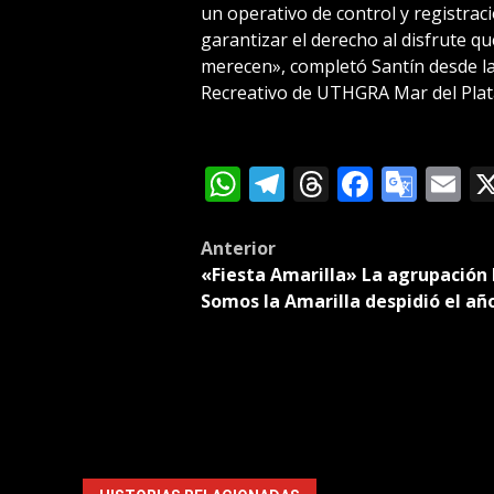
un operativo de control y registrac
garantizar el derecho al disfrute
merecen», completó Santín desde la
Recreativo de UTHGRA Mar del Plat
WhatsApp
Telegram
Threads
Facebo
Goog
E
Tran
Post
Anterior
«Fiesta Amarilla» La agrupación
navigation
Somos la Amarilla despidió el añ