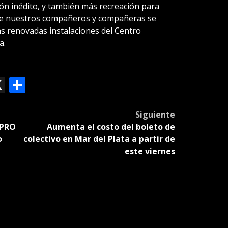
ión inédito, y también más recreación para
 que nuestros compañeros y compañeras se
s renovadas instalaciones del Centro
a.
ok
le
mail
X
Compartir
slate
Siguiente
 PRO
Aumenta el costo del boleto de
o
colectivo en Mar del Plata a partir de
este viernes