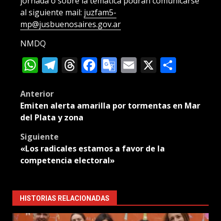
jornada o sobre la temática podrán comunicarse
al siguiente mail:
juzfam5-
mp@jusbuenosaires.gov.ar
NMDQ
WhatsApp
Telegram
Threads
Facebook
Google
Email
X
Compa
Translate
Post
Anterior
Emiten alerta amarilla por tormentas en Mar
navigation
del Plata y zona
Siguiente
«Los radicales estamos a favor de la
competencia electoral»
HISTORIAS RELACIONADAS