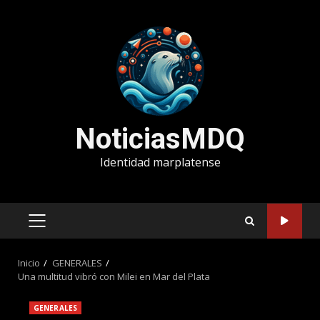
Saltar
al
contenido
NoticiasMDQ
Identidad marplatense
MENÚ
PRINCIPAL
Inicio
GENERALES
Una multitud vibró con Milei en Mar del Plata
GENERALES