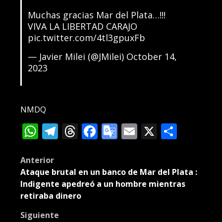
Muchas gracias Mar del Plata…!!!
VIVA LA LIBERTAD CARAJO
pic.twitter.com/4tl3gpuxFb
— Javier Milei (@JMilei)
October 14,
2023
NMDQ
WhatsApp
Telegram
Threads
Facebook
Google
Email
X
Compa
Translate
Post
Anterior
Ataque brutal en un banco de Mar del Plata :
navigation
Indigente apedreó a un hombre mientras
retiraba dinero
Siguiente