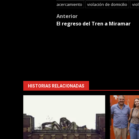
acercamiento
violación de domicilio
vio
Post
Anterior
El regreso del Tren a Miramar
navigation
HISTORIAS RELACIONADAS