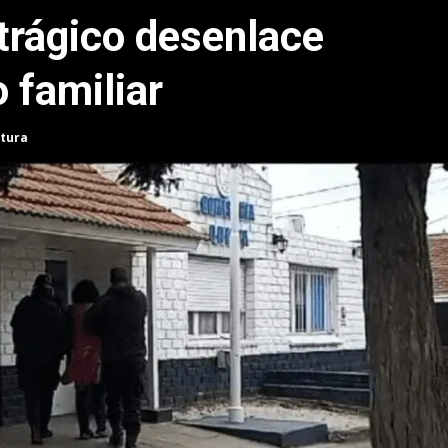
l trágico desenlace
o familiar
ctura