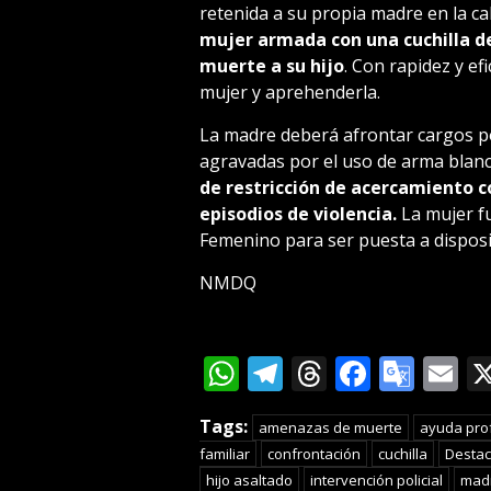
retenida a su propia madre en la call
mujer armada con una cuchilla 
muerte a su hijo
. Con rapidez y ef
mujer y aprehenderla.
La madre deberá afrontar cargos po
agravadas por el uso de arma blanc
de restricción de acercamiento co
episodios de violencia.
La mujer fu
Femenino para ser puesta a disposici
NMDQ
WhatsApp
Telegram
Threads
Facebo
Goog
E
Tran
Tags:
amenazas de muerte
ayuda pro
familiar
confrontación
cuchilla
Desta
hijo asaltado
intervención policial
mad