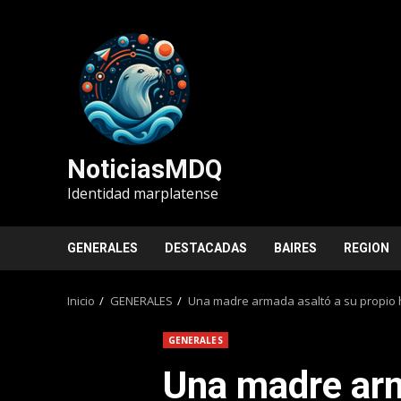
Saltar
al
contenido
NoticiasMDQ
Identidad marplatense
GENERALES
DESTACADAS
BAIRES
REGION
Inicio
GENERALES
Una madre armada asaltó a su propio hij
GENERALES
Una madre arm