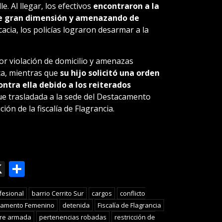
e. Al llegar, los efectivos
encontraron a la
de gran dimensión y amenazando de
icacia, los policías lograron desarmar a la
r violación de domicilio y amenazas
a, mientras que
su hijo solicitó una orden
ntra ella debido a los reiterados
e trasladada a la sede del Destacamento
ón de la fiscalía de Flagrancia.
ok
le
mail
X
Compartir
slate
fesional
barrio Cerrito Sur
cargos
conflicto
camento Femenino
detenida
Fiscalía de Flagrancia
re armada
pertenencias robadas
restricción de