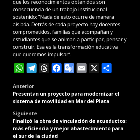
que los reconocimientos obtenidos son
consecuencia de un trabajo institucional
sostenido: “Nada de esto ocurre de manera
aislada. Detrás de cada proyecto hay docentes
comprometidos, familias que acompañan y
estudiantes que se animan a participar, pensar y
construir. Esa es la transformación educativa
que queremos impulsar”.
WhatsApp
Telegram
Threads
Facebook
Google
Email
X
Compa
Translate
Post
Anterior
Presentan un proyecto para modernizar el
navigation
sistema de movilidad en Mar del Plata
Siguiente
Finalizó la obra de vinculación de acueductos:
más eficiencia y mejor abastecimiento para
el sur de la ciudad