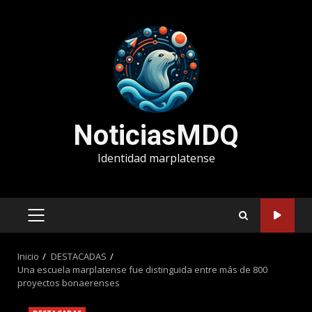
Saltar
al
contenido
NoticiasMDQ
Identidad marplatense
MENÚ
PRINCIPAL
Inicio
DESTACADAS
Una escuela marplatense fue distinguida entre más de 800
proyectos bonaerenses