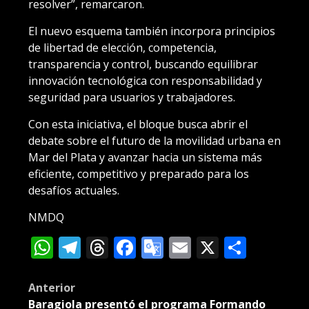
resolver”, remarcaron.
El nuevo esquema también incorpora principios
de libertad de elección, competencia,
transparencia y control, buscando equilibrar
innovación tecnológica con responsabilidad y
seguridad para usuarios y trabajadores.
Con esta iniciativa, el bloque busca abrir el
debate sobre el futuro de la movilidad urbana en
Mar del Plata y avanzar hacia un sistema más
eficiente, competitivo y preparado para los
desafíos actuales.
NMDQ
WhatsApp
Telegram
Threads
Facebook
Google
Email
X
Compa
Translate
Post
Anterior
Baragiola presentó el programa Formando