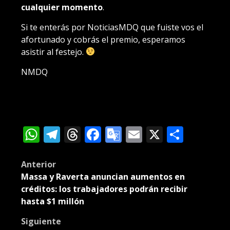
cualquier momento
.
Si te enterás por NoticiasMDQ que fuiste vos el
afortunado y cobrás el premio, esperamos
asistir al festejo.
NMDQ
WhatsApp
Telegram
Threads
Facebook
Google
Email
X
Compa
Translate
Post
Anterior
Massa y Raverta anuncian aumentos en
navigation
créditos: los trabajadores podrán recibir
hasta $1 millón
Siguiente