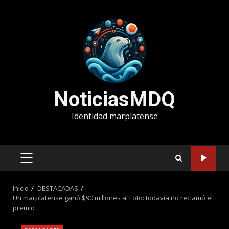
Saltar
al
contenido
NoticiasMDQ
Identidad marplatense
MENÚ
PRINCIPAL
Inicio
DESTACADAS
Un marplatense ganó $90 millones al Loto: todavía no reclamó el
premio