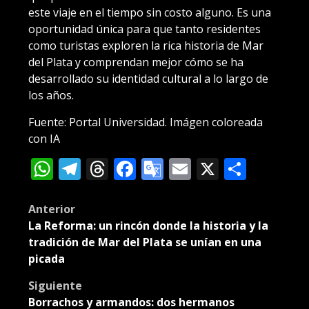
este viaje en el tiempo sin costo alguno. Es una
oportunidad única para que tanto residentes
como turistas exploren la rica historia de Mar
del Plata y comprendan mejor cómo se ha
desarrollado su identidad cultural a lo largo de
los años.
Fuente: Portal Universidad. Imágen coloreada
con IA
WhatsApp
Telegram
Threads
Facebook
Google
Email
X
Compa
Translate
Post
Anterior
La Reforma: un rincón donde la historia y la
navigation
tradición de Mar del Plata se unían en una
picada
Siguiente
Borrachos y armandos: dos hermanos