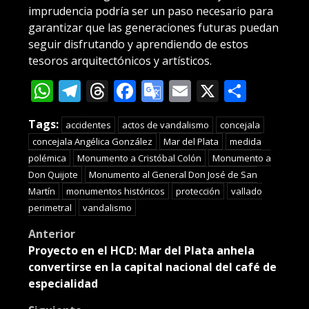
imprudencia podría ser un paso necesario para
garantizar que las generaciones futuras puedan
seguir disfrutando y aprendiendo de estos
tesoros arquitectónicos y artísticos.
WhatsApp
Telegram
Threads
Facebook
Google
Email
X
Compa
Translate
Tags:
accidentes
actos de vandalismo
concejala
concejala Angélica González
Mar del Plata
medida
polémica
Monumento a Cristóbal Colón
Monumento a
Don Quijote
Monumento al General Don José de San
Martín
monumentos históricos
protección
vallado
perimetral
vandalismo
Post
Anterior
Proyecto en el HCD: Mar del Plata anhela
navigation
convertirse en la capital nacional del café de
especialidad