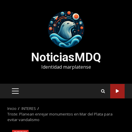
Saltar
al
contenido
NoticiasMDQ
Identidad marplatense
MENÚ
PRINCIPAL
Inicio
INTERES
Triste: Planean enrejar monumentos en Mar del Plata para
evitar vandalismo