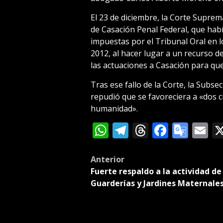
El 23 de diciembre, la Corte Suprem
de Casación Penal Federal, que hab
impuestas por el Tribunal Oral en l
2012, al hacer lugar a un recurso d
las actuaciones a Casación para que
Tras ese fallo de la Corte, la Sub
repudió que se favoreciera a «dos c
humanidad».
WhatsApp
Telegram
Threads
Facebo
Goog
E
Tran
Post
Anterior
Fuerte respaldo a la actividad de
navigation
Guarderías y Jardines Maternale