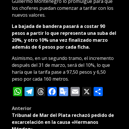
Guillermo Montenegro lo promulgue para que
los choferes puedan comenzar a tarifar con los
nuevos valores.
La bajada de bandera pasará a costar 90
pesos a partir lo que representa una suba del
20%, y otro 10% una vez finalizado marzo
además de 6 pesos por cada ficha.
Asimismo, en un segundo tramo, el incremento
después del 31 de marzo, será del 10%, lo que
haría que la tarifa pase a 97,50 pesos y 6,50
peso por cada 160 metros.
WhatsApp
Telegram
Threads
Facebook
Google
Email
X
Compa
Translate
Post
Anterior
Tribunal de Mar del Plata rechazó pedido de
navigation
excarcelación en la causa «Hermanos